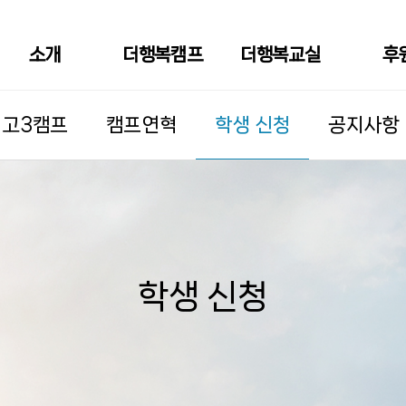
소개
더행복캠프
더행복교실
후
학생 신청
고3캠프
캠프연혁
공지사항
학생 신청