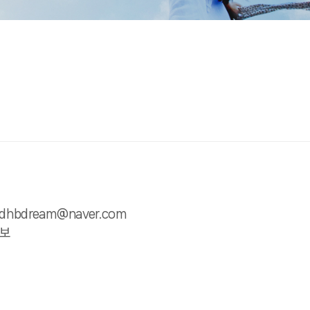
: dhbdream@naver.com
정보